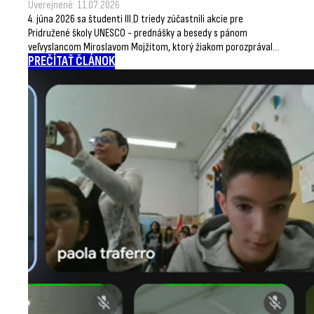
Uverejnené: 11.07.2026
4. júna 2026 sa študenti III.D triedy zúčastnili akcie pre
Pridružené školy UNESCO - prednášky a besedy s pánom
veľvyslancom Miroslavom Mojžitom, ktorý žiakom porozprával…
PREČÍTAŤ ČLÁNOK