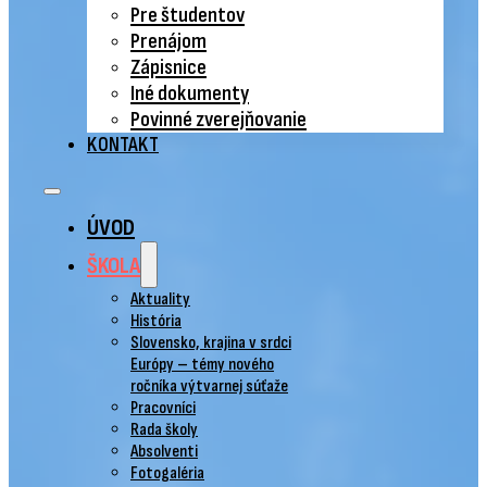
Pre študentov
Prenájom
Zápisnice
Iné dokumenty
Povinné zverejňovanie
KONTAKT
ÚVOD
ŠKOLA
Aktuality
História
Slovensko, krajina v srdci
Európy – témy nového
ročníka výtvarnej súťaže
Pracovníci
Rada školy
Absolventi
Fotogaléria