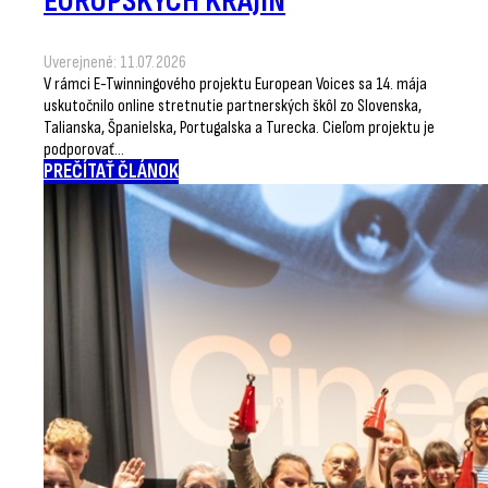
EURÓPSKYCH KRAJÍN
Uverejnené: 11.07.2026
V rámci E-Twinningového projektu European Voices sa 14. mája
uskutočnilo online stretnutie partnerských škôl zo Slovenska,
Talianska, Španielska, Portugalska a Turecka. Cieľom projektu je
podporovať…
PREČÍTAŤ ČLÁNOK