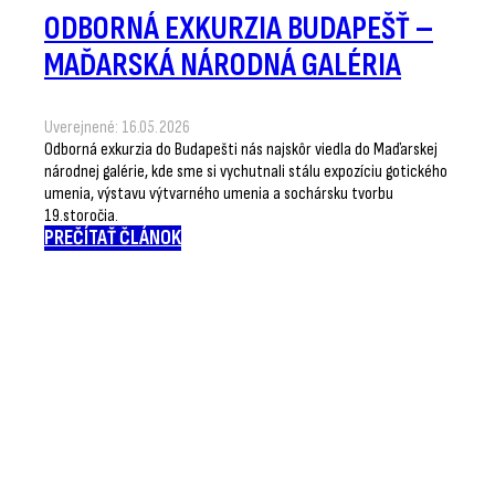
ODBORNÁ EXKURZIA BUDAPEŠŤ –
MAĎARSKÁ NÁRODNÁ GALÉRIA
Uverejnené: 16.05.2026
Odborná exkurzia do Budapešti nás najskôr viedla do Maďarskej
národnej galérie, kde sme si vychutnali stálu expozíciu gotického
umenia, výstavu výtvarného umenia a sochársku tvorbu
19.storočia.
PREČÍTAŤ ČLÁNOK