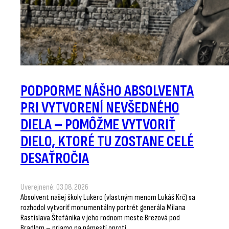
PODPORME NÁŠHO ABSOLVENTA
PRI VYTVORENÍ NEVŠEDNÉHO
DIELA – POMÔŽME VYTVORIŤ
DIELO, KTORÉ TU ZOSTANE CELÉ
DESAŤROČIA
Uverejnené: 03.08.2026
Absolvent našej školy Lukēro (vlastným menom Lukáš Krč) sa
rozhodol vytvoriť monumentálny portrét generála Milana
Rastislava Štefánika v jeho rodnom meste Brezová pod
Bradlom – priamo na námestí oproti…