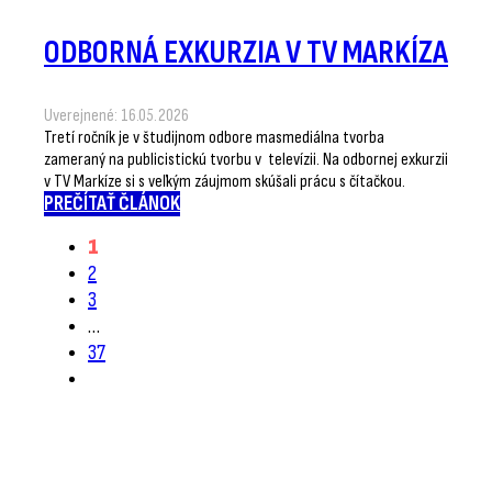
ODBORNÁ EXKURZIA V TV MARKÍZA
Uverejnené: 16.05.2026
Tretí ročník je v študijnom odbore masmediálna tvorba
zameraný na publicistickú tvorbu v televízii. Na odbornej exkurzii
v TV Markíze si s veľkým záujmom skúšali prácu s čítačkou.
PREČÍTAŤ ČLÁNOK
1
2
3
…
37