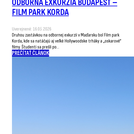
ODBORNÁ EXKURZIA BUDAPEŠŤ –
FILM PARK KORDA
Uverejnené: 16.05.2026
Druhou zastávkou na odbornej exkurzii v Maďarsku bol Film park
Korda, kde sa natáčajú aj veľké Hollywoodske trháky a „oskarové“
filmy. Študenti sa prešli po…
PREČÍTAŤ ČLÁNOK