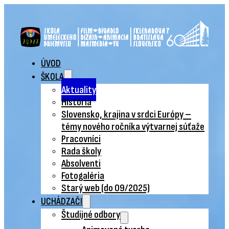
ÚVOD
ŠKOLA
Aktuality
História
Slovensko, krajina v srdci Európy –
témy nového ročníka výtvarnej súťaže
Pracovníci
Rada školy
Absolventi
Fotogaléria
Starý web (do 09/2025)
UCHÁDZAČI
Študijné odbory