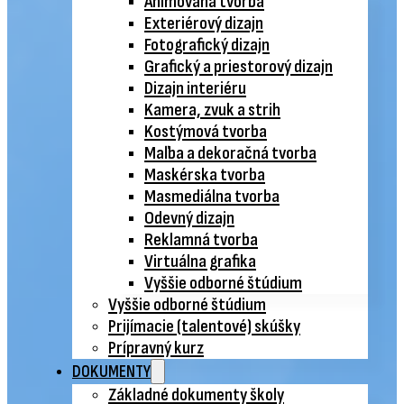
Animovaná tvorba
Exteriérový dizajn
Fotografický dizajn
Grafický a priestorový dizajn
Dizajn interiéru
Kamera, zvuk a strih
Kostýmová tvorba
Maľba a dekoračná tvorba
Maskérska tvorba
Masmediálna tvorba
Odevný dizajn
Reklamná tvorba
Virtuálna grafika
Vyššie odborné štúdium
Vyššie odborné štúdium
Prijímacie (talentové) skúšky
Prípravný kurz
DOKUMENTY
Základné dokumenty školy