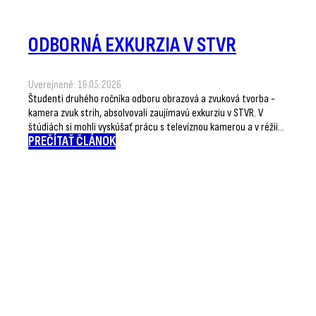
ODBORNÁ EXKURZIA V STVR
Uverejnené: 16.05.2026
Študenti druhého ročníka odboru obrazová a zvuková tvorba -
kamera zvuk strih, absolvovali zaujímavú exkurziu v STVR. V
štúdiách si mohli vyskúšať prácu s televíznou kamerou a v réžii…
PREČÍTAŤ ČLÁNOK