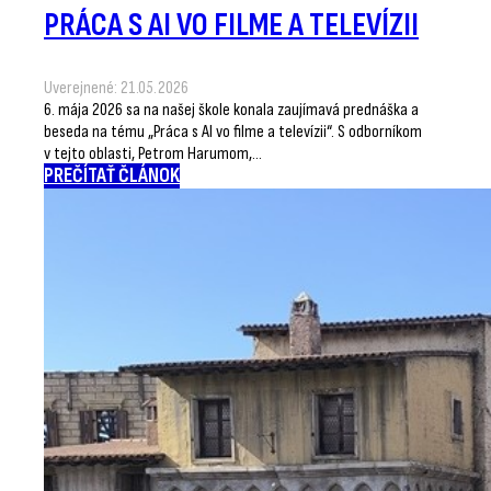
PRÁCA S AI VO FILME A TELEVÍZII
Uverejnené: 21.05.2026
6. mája 2026 sa na našej škole konala zaujímavá prednáška a
beseda na tému „Práca s AI vo filme a televízii“. S odborníkom
v tejto oblasti, Petrom Harumom,…
PREČÍTAŤ ČLÁNOK