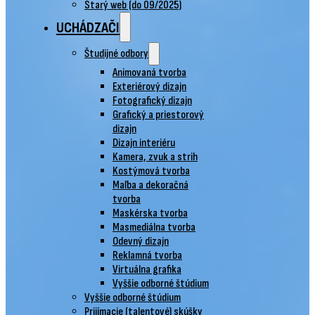
Starý web (do 09/2025)
UCHÁDZAČI
Študijné odbory
Animovaná tvorba
Exteriérový dizajn
Fotografický dizajn
Grafický a priestorový
dizajn
Dizajn interiéru
Kamera, zvuk a strih
Kostýmová tvorba
Maľba a dekoračná
tvorba
Maskérska tvorba
Masmediálna tvorba
Odevný dizajn
Reklamná tvorba
Virtuálna grafika
Vyššie odborné štúdium
Vyššie odborné štúdium
Prijímacie (talentové) skúšky