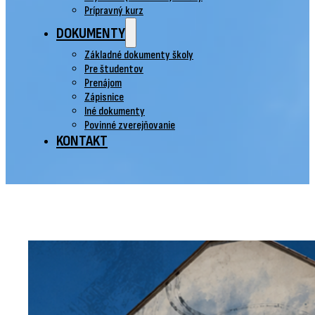
Prípravný kurz
DOKUMENTY
Základné dokumenty školy
Pre študentov
Prenájom
Zápisnice
Iné dokumenty
Povinné zverejňovanie
KONTAKT