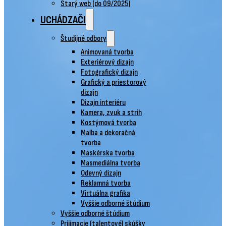
Starý web (do 09/2025)
UCHÁDZAČI
Študijné odbory
Animovaná tvorba
Exteriérový dizajn
Fotografický dizajn
Grafický a priestorový
dizajn
Dizajn interiéru
Kamera, zvuk a strih
Kostýmová tvorba
Maľba a dekoračná
tvorba
Maskérska tvorba
Masmediálna tvorba
Odevný dizajn
Reklamná tvorba
Virtuálna grafika
Vyššie odborné štúdium
Vyššie odborné štúdium
Prijímacie (talentové) skúšky