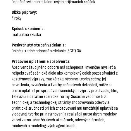
úspešné vykonanie talentových prijímacích skúšok
Dĺžka prípravy:
4 roky
Spôsob ukončenia:
maturitná skúška
Poskytnutý stupeň vzdelania:
úplné stredné odborné vzdelanie ISCED 3A
Pracovné uplatnenie absolventa:
Absolvent študijného odboru má schopnosti invenčne myslieť a
rešpektovať scénické dielo ako komplexný celok pozostávajúci z
kostýmovej výpravy, maskérskej výpravy, tvorby scény, jej
osvetlenia, ozvučenia a tvorby scénických dekorácií, môže sa
preto uplatniť pri spracúvaní scénických výprav pre divadlo, film,
televíziu a ostatné scénické formy. Súčasne vedomosti z
technickej a technologickej stránky zhotovovania odevov a
praktické zručnosti pri ich zhotovovaní mu umožňujú uplatniť sa
v odevnej tvorbe pri navrhovaní a realizácii autorských modelov
vo výtvarno-aranžérskych ateliéroch, odevných firmách,
módnych a modelingových agentúrach.