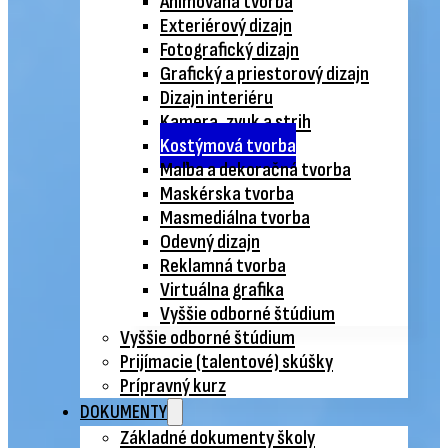
Animovaná tvorba
Exteriérový dizajn
Fotografický dizajn
Grafický a priestorový dizajn
Dizajn interiéru
Kamera, zvuk a strih
Kostýmová tvorba
Maľba a dekoračná tvorba
Maskérska tvorba
Masmediálna tvorba
Odevný dizajn
Reklamná tvorba
Virtuálna grafika
Vyššie odborné štúdium
Vyššie odborné štúdium
Prijímacie (talentové) skúšky
Prípravný kurz
DOKUMENTY
Základné dokumenty školy