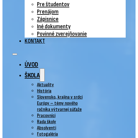
Pre študentov
Prenájom
Zápisnice
Iné dokumenty
Povinné zverejňovanie
KONTAKT
ÚVOD
ŠKOLA
Aktuality
História
Slovensko, krajina v srdci
Európy – témy nového
ročníka výtvarnej súťaže
Pracovníci
Rada školy
Absolventi
Fotogaléria