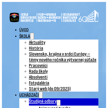
ÚVOD
ŠKOLA
Aktuality
História
Slovensko, krajina v srdci Európy –
témy nového ročníka výtvarnej súťaže
Pracovníci
Rada školy
Absolventi
Fotogaléria
Starý web (do 09/2025)
UCHÁDZAČI
Študijné odbory