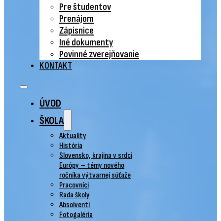
Pre študentov
Prenájom
Zápisnice
Iné dokumenty
Povinné zverejňovanie
KONTAKT
ÚVOD
ŠKOLA
Aktuality
História
Slovensko, krajina v srdci
Európy – témy nového
ročníka výtvarnej súťaže
Pracovníci
Rada školy
Absolventi
Fotogaléria