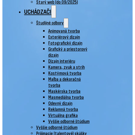
Starý web (do 09/2025)
UCHÁDZAČI
Študijné odbory
Animovaná tvorba
Exteriérový dizajn
Fotografický dizajn
Grafický a priestorový
dizajn
Dizajn interiéru
Kamera, zvuk a strih
Kostýmová tvorba
Maľba a dekoračná
tvorba
Maskérska tvorba
Masmediálna tvorba
Odevný dizajn
Reklamná tvorba
Virtuálna grafika
Vyššie odborné štúdium
Vyššie odborné štúdium
Prijímacie (talentové) skúšky