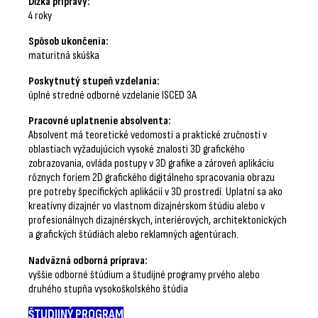
Dĺžka prípravy:
4 roky
Spôsob ukončenia:
maturitná skúška
Poskytnutý stupeň vzdelania:
úplné stredné odborné vzdelanie ISCED 3A
Pracovné uplatnenie absolventa:
Absolvent má teoretické vedomosti a praktické zručnosti v
oblastiach vyžadujúcich vysoké znalosti 3D grafického
zobrazovania, ovláda postupy v 3D grafike a zároveň aplikáciu
rôznych foriem 2D grafického digitálneho spracovania obrazu
pre potreby špecifických aplikácií v 3D prostredí. Uplatní sa ako
kreatívny dizajnér vo vlastnom dizajnérskom štúdiu alebo v
profesionálnych dizajnérskych, interiérových, architektonických
a grafických štúdiách alebo reklamných agentúrach.
Nadväzná odborná príprava:
vyššie odborné štúdium a študijné programy prvého alebo
druhého stupňa vysokoškolského štúdia
ŠTUDIJNÝ PROGRAM