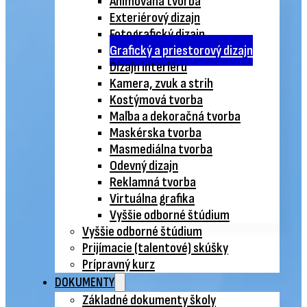
Animovaná tvorba
Exteriérový dizajn
Fotografický dizajn
Grafický a priestorový dizajn
Dizajn interiéru
Kamera, zvuk a strih
Kostýmová tvorba
Maľba a dekoračná tvorba
Maskérska tvorba
Masmediálna tvorba
Odevný dizajn
Reklamná tvorba
Virtuálna grafika
Vyššie odborné štúdium
Vyššie odborné štúdium
Prijímacie (talentové) skúšky
Prípravný kurz
DOKUMENTY
Základné dokumenty školy