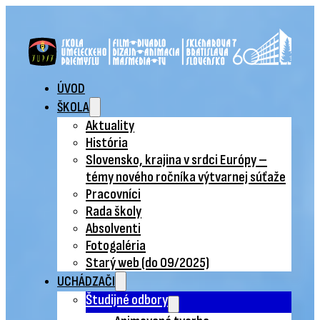
ÚVOD
ŠKOLA
Aktuality
História
Slovensko, krajina v srdci Európy –
témy nového ročníka výtvarnej súťaže
Pracovníci
Rada školy
Absolventi
Fotogaléria
Starý web (do 09/2025)
UCHÁDZAČI
Študijné odbory