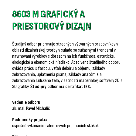
8603 M GRAFICKÝ A
PRIESTOROVÝ DIZAJN
Študijný odbor pripravuje stredných výtvarných pracovníkov v
oblasti dizajnérskej tvorby v súlade so súčasnými trendami v
navrhovaní výrobkov s dôrazom na ich funkčnosť, estetické,
ekologické a ekonomické hľadisko. Absolvent študijného odboru
ovláda prácu s farbou, vzťah dekóru a objemu, základy
zobrazovania, uplatnenia písma, základy anatómie a
zobrazovania ľudského tela, vlastnosti materiálov, softvéry 2D a
3D grafiky.
Študijný odbor má certifikát IES.
Vedenie odboru:
ak. mal. Pavel Michalič
Podmienky prijatia:
úspešné vykonanie talentových prijímacích skúšok