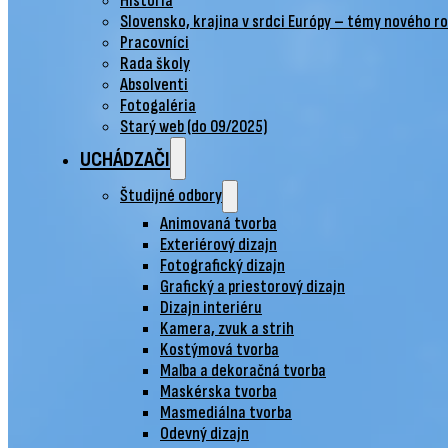
História
Slovensko, krajina v srdci Európy – témy nového r
Pracovníci
Rada školy
Absolventi
Fotogaléria
Starý web (do 09/2025)
UCHÁDZAČI
Študijné odbory
Animovaná tvorba
Exteriérový dizajn
Fotografický dizajn
Grafický a priestorový dizajn
Dizajn interiéru
Kamera, zvuk a strih
Kostýmová tvorba
Maľba a dekoračná tvorba
Maskérska tvorba
Masmediálna tvorba
Odevný dizajn