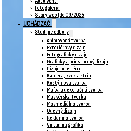
Absolventi
Fotogaléria
Starý web (do 09/2025)
UCHÁDZAČI
Študijné odbory
Animovaná tvorba
Exteriérový dizajn
Fotografický dizajn
Grafický a priestorový dizajn
Dizajn interiéru
Kamera, zvuk a strih
Kostýmová tvorba
Maľba a dekoračná tvorba
Maskérska tvorba
Masmediálna tvorba
Odevný dizajn
Reklamná tvorba
Virtuálna grafika