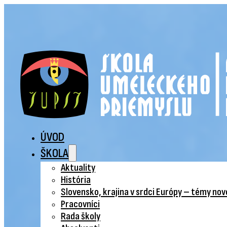
ÚVOD
ŠKOLA
Aktuality
História
Slovensko, krajina v srdci Európy – témy no
Pracovníci
Rada školy