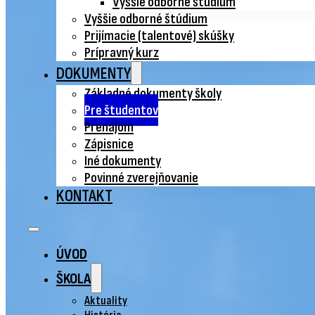
Vyššie odborné štúdium
Vyššie odborné štúdium
Prijímacie (talentové) skúšky
Prípravný kurz
DOKUMENTY
Základné dokumenty školy
Pre študentov
Prenájom
Zápisnice
Iné dokumenty
Povinné zverejňovanie
KONTAKT
ÚVOD
ŠKOLA
Aktuality