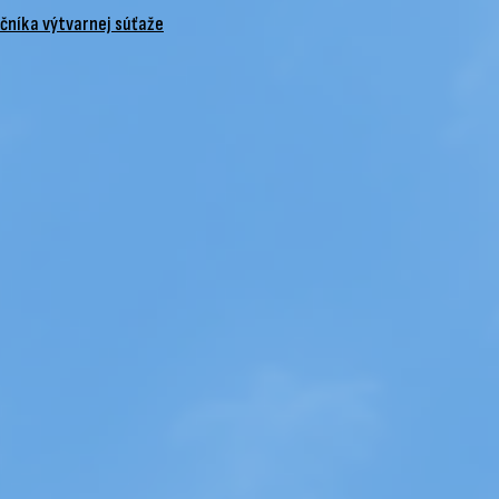
očníka výtvarnej súťaže