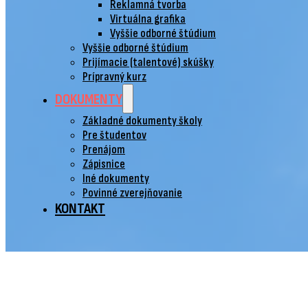
Reklamná tvorba
Virtuálna grafika
Vyššie odborné štúdium
Vyššie odborné štúdium
Prijímacie (talentové) skúšky
Prípravný kurz
DOKUMENTY
Základné dokumenty školy
Pre študentov
Prenájom
Zápisnice
Iné dokumenty
Povinné zverejňovanie
KONTAKT