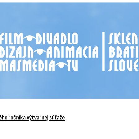
vého ročníka výtvarnej súťaže