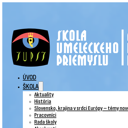
ÚVOD
ŠKOLA
Aktuality
História
Slovensko, krajina v srdci Európy – témy no
Pracovníci
Rada školy