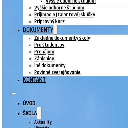
Vyššie odborné štúdium
Vyššie odborné štúdium
Prijímacie (talentové) skúšky
Prípravný kurz
DOKUMENTY
Základné dokumenty školy
Pre študentov
Prenájom
Zápisnice
Iné dokumenty
Povinné zverejňovanie
KONTAKT
ÚVOD
ŠKOLA
Aktuality