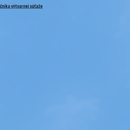
očníka výtvarnej súťaže