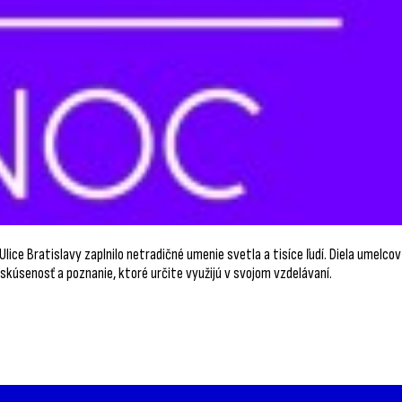
ce Bratislavy zaplnilo netradičné umenie svetla a tisíce ľudí. Diela umelcov
šia skúsenosť a poznanie, ktoré určite využijú v svojom vzdelávaní.