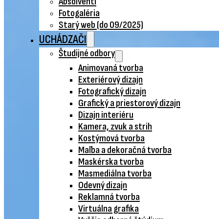
Absolventi
Fotogaléria
Starý web (do 09/2025)
UCHÁDZAČI
Študijné odbory
Animovaná tvorba
Exteriérový dizajn
Fotografický dizajn
Grafický a priestorový dizajn
Dizajn interiéru
Kamera, zvuk a strih
Kostýmová tvorba
Maľba a dekoračná tvorba
Maskérska tvorba
Masmediálna tvorba
Odevný dizajn
Reklamná tvorba
Virtuálna grafika