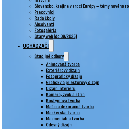
História
Slovensko, krajina v srdci Európy – témy nového r
Pracovníci
Rada školy
Absolventi
Fotogaléria
Starý web (do 09/2025)
UCHÁDZAČI
Študijné odbory
Animovaná tvorba
Exteriérový dizajn
Fotografický dizajn
Grafický a priestorový dizajn
Dizajn interiéru
Kamera, zvuk a strih
Kostýmová tvorba
Maľba a dekoračná tvorba
Maskérska tvorba
Masmediálna tvorba
Odevný dizajn