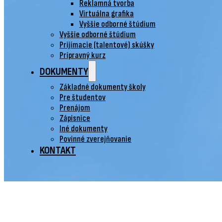
Reklamná tvorba
Virtuálna grafika
Vyššie odborné štúdium
Vyššie odborné štúdium
Prijímacie (talentové) skúšky
Prípravný kurz
DOKUMENTY
Základné dokumenty školy
Pre študentov
Prenájom
Zápisnice
Iné dokumenty
Povinné zverejňovanie
KONTAKT