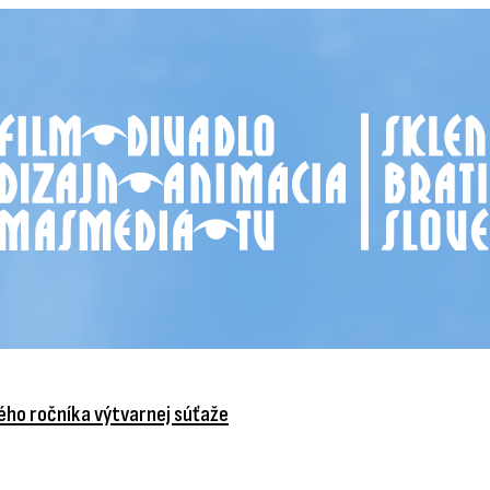
vého ročníka výtvarnej súťaže