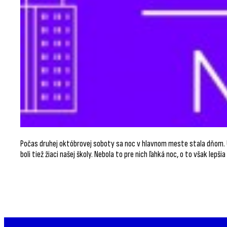
Počas druhej októbrovej soboty sa noc v hlavnom meste stala dňom. Uli
boli tiež žiaci našej školy. Nebola to pre nich ľahká noc, o to však lep