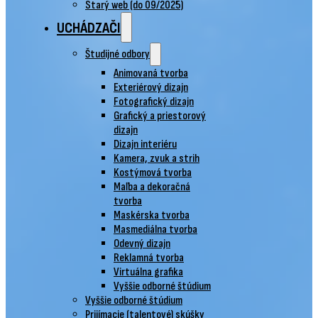
Starý web (do 09/2025)
UCHÁDZAČI
Študijné odbory
Animovaná tvorba
Exteriérový dizajn
Fotografický dizajn
Grafický a priestorový
dizajn
Dizajn interiéru
Kamera, zvuk a strih
Kostýmová tvorba
Maľba a dekoračná
tvorba
Maskérska tvorba
Masmediálna tvorba
Odevný dizajn
Reklamná tvorba
Virtuálna grafika
Vyššie odborné štúdium
Vyššie odborné štúdium
Prijímacie (talentové) skúšky