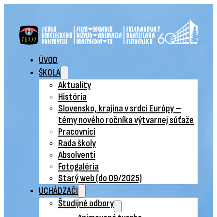
ÚVOD
ŠKOLA
Aktuality
História
Slovensko, krajina v srdci Európy –
témy nového ročníka výtvarnej súťaže
Pracovníci
Rada školy
Absolventi
Fotogaléria
Starý web (do 09/2025)
UCHÁDZAČI
Študijné odbory