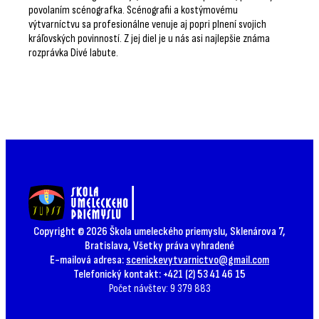
povolaním scénografka. Scénografii a kostýmovému
výtvarníctvu sa profesionálne venuje aj popri plnení svojich
kráľovských povinností. Z jej diel je u nás asi najlepšie známa
rozprávka Divé labute.
Copyright © 2026 Škola umeleckého priemyslu, Sklenárova 7,
Bratislava, Všetky práva vyhradené
E-mailová adresa:
scenickevytvarnictvo@gmail.com
Telefonický kontakt: +421 (2) 53 41 46 15
Počet návštev: 9 379 883