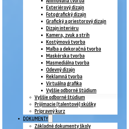
Animovaná tvorba
Exteriérový dizajn
Fotografický dizajn
Grafický a priestorový dizajn
Dizajn interiéru
Kamera, zvuk a strih
Kostýmová tvorba
Maľba a dekoračná tvorba
Maskérska tvorba
Masmediálna tvorba
Odevný dizajn
Reklamná tvorba
Virtuálna grafika
Vyššie odborné štúdium
Vyššie odborné štúdium
Prijímacie (talentové) skúšky
Prípravný kurz
DOKUMENTY
Základné dokumenty školy