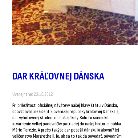
DAR KRÁĽOVNEJ DÁNSKA
Uverejnené: 23.10.2012
Pri príležitosti oficiálnej návštevy našej hlavy štátu v Dánsku,
odovzdával prezident Slovenskej republiky kráľovnej Dánska aj
dar vyhotovený študentmi našej školy. Bolo to scénické
stvárnenie veľkej panovníčky patriacej do našej histórie, bábka
Márie Terézie. A prečo takýto dar potešil dánsku kráľovnú? Jej
veličenstvo Margrethe II. je, ak sa to tak dá povedať, pôvodným