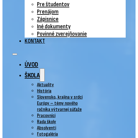
Pre študentov
Prenájom
Zápisnice
Iné dokumenty
Povinné zverejňovanie
KONTAKT
ÚVOD
ŠKOLA
Aktuality
História
Slovensko, krajina v srdci
Európy – témy nového
ročníka výtvarnej súťaže
Pracovníci
Rada školy
Absolventi
Fotogaléria