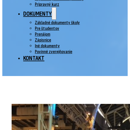
Prípravný kurz
DOKUMENTY
Základné dokumenty školy
Pre študentov
Prenájom
Zápisnice
Iné dokumenty
Povinné zverejňovanie
KONTAKT