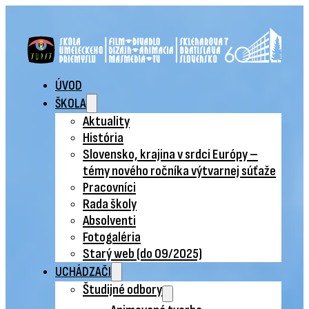
ÚVOD
ŠKOLA
Aktuality
História
Slovensko, krajina v srdci Európy –
témy nového ročníka výtvarnej súťaže
Pracovníci
Rada školy
Absolventi
Fotogaléria
Starý web (do 09/2025)
UCHÁDZAČI
Študijné odbory