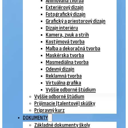
Animovaná tvorba
Exteriérový dizajn
Fotografický dizajn
Grafický a priestorový dizajn
Dizajn interiéru
Kamera, zvuk a strih
Kostýmová tvorba
Maľba a dekoračná tvorba
Maskérska tvorba
Masmediálna tvorba
Odevný dizajn
Reklamná tvorba
Virtuálna grafika
Vyššie odborné štúdium
Vyššie odborné štúdium
Prijímacie (talentové) skúšky
Prípravný kurz
DOKUMENTY
Základné dokumenty školy