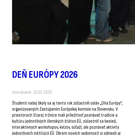
DEŇ EURÓPY 2026
Uverejnené: 16.05.2026
Študenti našej školy sa aj tento rok zúčastnili osláv „Dňa Európy“,
organizovaných Zastúpením Európskej komisie na Slovensku. V
priestoroch Starej tržnice mali príležitosť poznávať tradície a
kultúru jednotlivých členských štátov EÚ, zúčastniť sa besied,
interaktívnych workshopov, kvízov, súťaží, ale poznávať aktivity
jednotlivých inštitúcií EÚ. Okrem nových vedomostí si odniesli aj