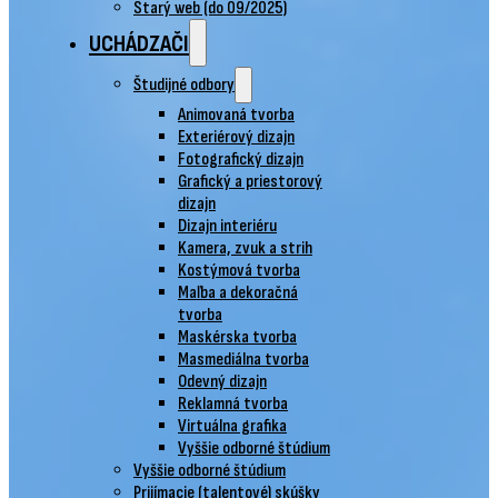
Starý web (do 09/2025)
UCHÁDZAČI
Študijné odbory
Animovaná tvorba
Exteriérový dizajn
Fotografický dizajn
Grafický a priestorový
dizajn
Dizajn interiéru
Kamera, zvuk a strih
Kostýmová tvorba
Maľba a dekoračná
tvorba
Maskérska tvorba
Masmediálna tvorba
Odevný dizajn
Reklamná tvorba
Virtuálna grafika
Vyššie odborné štúdium
Vyššie odborné štúdium
Prijímacie (talentové) skúšky