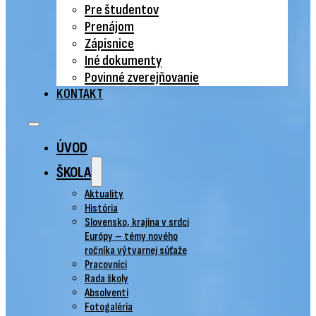
Pre študentov
Prenájom
Zápisnice
Iné dokumenty
Povinné zverejňovanie
KONTAKT
ÚVOD
ŠKOLA
Aktuality
História
Slovensko, krajina v srdci
Európy – témy nového
ročníka výtvarnej súťaže
Pracovníci
Rada školy
Absolventi
Fotogaléria