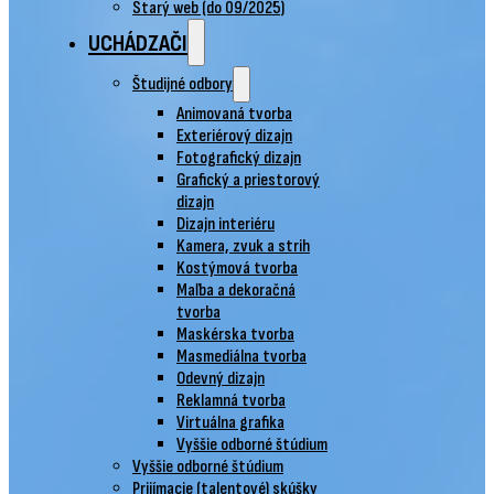
Starý web (do 09/2025)
UCHÁDZAČI
Študijné odbory
Animovaná tvorba
Exteriérový dizajn
Fotografický dizajn
Grafický a priestorový
dizajn
Dizajn interiéru
Kamera, zvuk a strih
Kostýmová tvorba
Maľba a dekoračná
tvorba
Maskérska tvorba
Masmediálna tvorba
Odevný dizajn
Reklamná tvorba
Virtuálna grafika
Vyššie odborné štúdium
Vyššie odborné štúdium
Prijímacie (talentové) skúšky