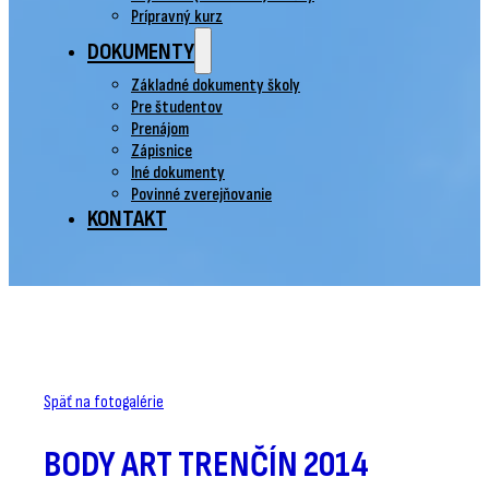
Prípravný kurz
DOKUMENTY
Základné dokumenty školy
Pre študentov
Prenájom
Zápisnice
Iné dokumenty
Povinné zverejňovanie
KONTAKT
Späť na fotogalérie
BODY ART TRENČÍN 2014