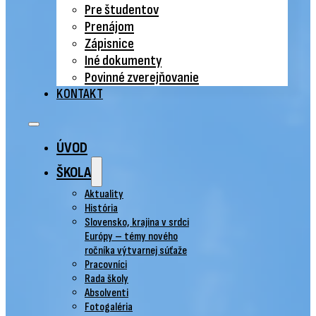
Pre študentov
Prenájom
Zápisnice
Iné dokumenty
Povinné zverejňovanie
KONTAKT
ÚVOD
ŠKOLA
Aktuality
História
Slovensko, krajina v srdci
Európy – témy nového
ročníka výtvarnej súťaže
Pracovníci
Rada školy
Absolventi
Fotogaléria