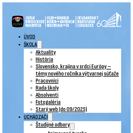
ÚVOD
ŠKOLA
Aktuality
História
Slovensko, krajina v srdci Európy –
témy nového ročníka výtvarnej súťaže
Pracovníci
Rada školy
Absolventi
Fotogaléria
Starý web (do 09/2025)
UCHÁDZAČI
Študijné odbory