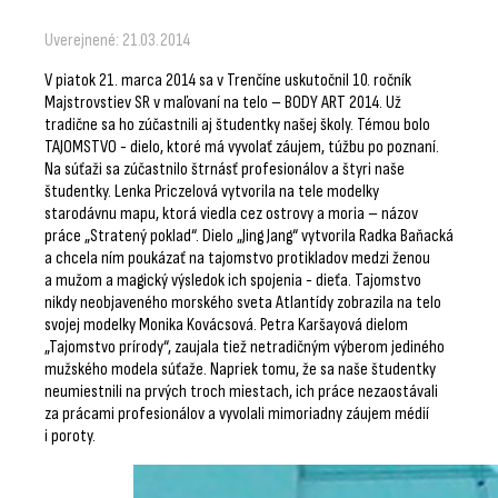
Uverejnené: 21.03.2014
V piatok 21. marca 2014 sa v Trenčíne uskutočnil 10. ročník
Majstrovstiev SR v maľovaní na telo – BODY ART 2014. Už
tradične sa ho zúčastnili aj študentky našej školy. Témou bolo
TAJOMSTVO - dielo, ktoré má vyvolať záujem, túžbu po poznaní.
Na súťaži sa zúčastnilo štrnásť profesionálov a štyri naše
študentky. Lenka Priczelová vytvorila na tele modelky
starodávnu mapu, ktorá viedla cez ostrovy a moria – názov
práce „Stratený poklad“. Dielo „Jing Jang“ vytvorila Radka Baňacká
a chcela ním poukázať na tajomstvo protikladov medzi ženou
a mužom a magický výsledok ich spojenia - dieťa. Tajomstvo
nikdy neobjaveného morského sveta Atlantídy zobrazila na telo
svojej modelky Monika Kovácsová. Petra Karšayová dielom
„Tajomstvo prírody“, zaujala tiež netradičným výberom jediného
mužského modela súťaže. Napriek tomu, že sa naše študentky
neumiestnili na prvých troch miestach, ich práce nezaostávali
za prácami profesionálov a vyvolali mimoriadny záujem médií
i poroty.