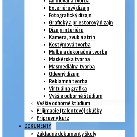
Animovaná tvorba
Exteriérový dizajn
Fotografický dizajn
Grafický a priestorový dizajn
Dizajn interiéru
Kamera, zvuk a strih
Kostýmová tvorba
Maľba a dekoračná tvorba
Maskérska tvorba
Masmediálna tvorba
Odevný dizajn
Reklamná tvorba
Virtuálna grafika
Vyššie odborné štúdium
Vyššie odborné štúdium
Prijímacie (talentové) skúšky
Prípravný kurz
DOKUMENTY
Základné dokumenty školy