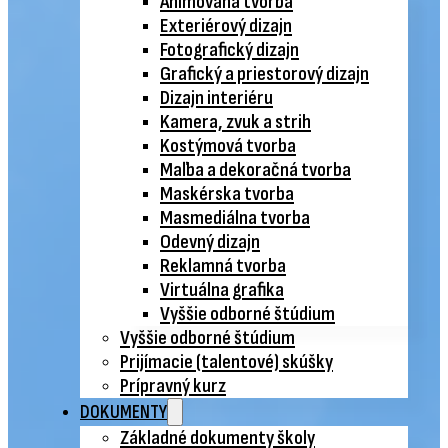
Animovaná tvorba
Exteriérový dizajn
Fotografický dizajn
Grafický a priestorový dizajn
Dizajn interiéru
Kamera, zvuk a strih
Kostýmová tvorba
Maľba a dekoračná tvorba
Maskérska tvorba
Masmediálna tvorba
Odevný dizajn
Reklamná tvorba
Virtuálna grafika
Vyššie odborné štúdium
Vyššie odborné štúdium
Prijímacie (talentové) skúšky
Prípravný kurz
DOKUMENTY
Základné dokumenty školy