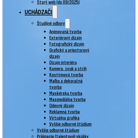
Starý web (do 09/2025)
UCHÁDZAČI
Študijné odbory
Animovaná tvorba
Exteriérový dizajn
Fotografický dizajn
Grafický a priestorový
dizajn
Dizajn interiéru
Kamera, zvuk a strih
Kostýmová tvorba
Maľba a dekoračná
tvorba
Maskérska tvorba
Masmediálna tvorba
Odevný dizajn
Reklamná tvorba
Virtuálna grafika
Vyššie odborné štúdium
Vyššie odborné štúdium
Prijímacie (talentové) skúšky