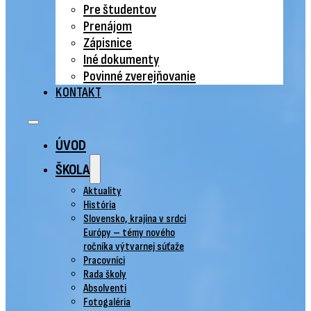
Pre študentov
Prenájom
Zápisnice
Iné dokumenty
Povinné zverejňovanie
KONTAKT
ÚVOD
ŠKOLA
Aktuality
História
Slovensko, krajina v srdci
Európy – témy nového
ročníka výtvarnej súťaže
Pracovníci
Rada školy
Absolventi
Fotogaléria