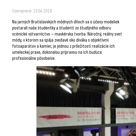
Uverejnené: 23.04.2019
Na jarných Bratislavských módnych dňoch sa o účesy modeliek
postarali naše študentky a študenti zo študijného odboru
scénické výtvarníctvo – maskérska tvorba. Náročný, reálny svet
módy, v ktorom sa spája zvedavé oko diváka s objektívmi
fotoaparátov a kamier, je jednou z príležitostí realizácie ich
umeleckej praxe, dokonalou prípravou na ich budúce
profesionálne pôsobenie.