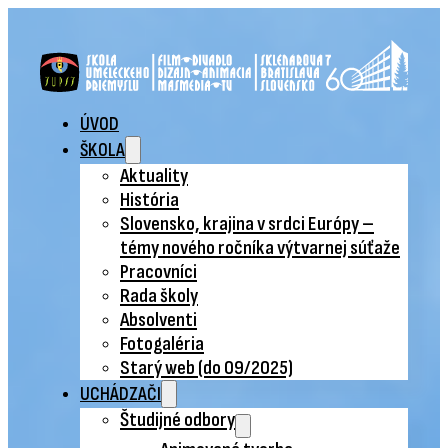
ÚVOD
ŠKOLA
Aktuality
História
Slovensko, krajina v srdci Európy –
témy nového ročníka výtvarnej súťaže
Pracovníci
Rada školy
Absolventi
Fotogaléria
Starý web (do 09/2025)
UCHÁDZAČI
Študijné odbory