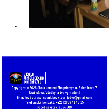
Copyright © 2026 Škola umeleckého priemyslu, Sklenárova 7,
Bratislava, Všetky práva vyhradené
E-mailová adresa:
scenickevytvarnictvo@gmail.com
Telefonický kontakt: +421 (2) 53 41 46 15
Počet návštev: 9 334 580