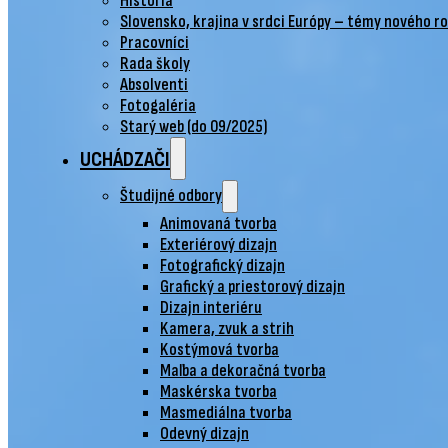
História
Slovensko, krajina v srdci Európy – témy nového r
Pracovníci
Rada školy
Absolventi
Fotogaléria
Starý web (do 09/2025)
UCHÁDZAČI
Študijné odbory
Animovaná tvorba
Exteriérový dizajn
Fotografický dizajn
Grafický a priestorový dizajn
Dizajn interiéru
Kamera, zvuk a strih
Kostýmová tvorba
Maľba a dekoračná tvorba
Maskérska tvorba
Masmediálna tvorba
Odevný dizajn