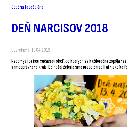
Späť na fotogalérie
DEŇ NARCISOV 2018
Uverejnené: 13.04.2018
Neodmysliteľnou súčasťou akcií, do ktorých sa každoročne zapája naša
samosprávneho kraja. Do našej galérie sme preto zaradili aj niekoľko 