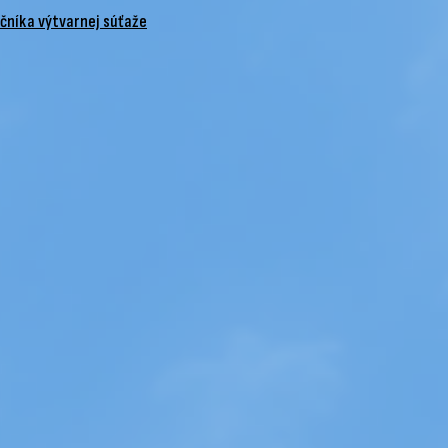
očníka výtvarnej súťaže