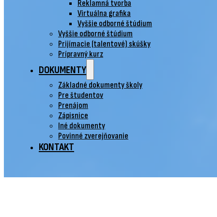
Reklamná tvorba
Virtuálna grafika
Vyššie odborné štúdium
Vyššie odborné štúdium
Prijímacie (talentové) skúšky
Prípravný kurz
DOKUMENTY
Základné dokumenty školy
Pre študentov
Prenájom
Zápisnice
Iné dokumenty
Povinné zverejňovanie
KONTAKT