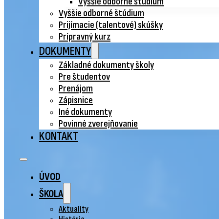
Vyššie odborné štúdium
Vyššie odborné štúdium
Prijímacie (talentové) skúšky
Prípravný kurz
DOKUMENTY
Základné dokumenty školy
Pre študentov
Prenájom
Zápisnice
Iné dokumenty
Povinné zverejňovanie
KONTAKT
ÚVOD
ŠKOLA
Aktuality