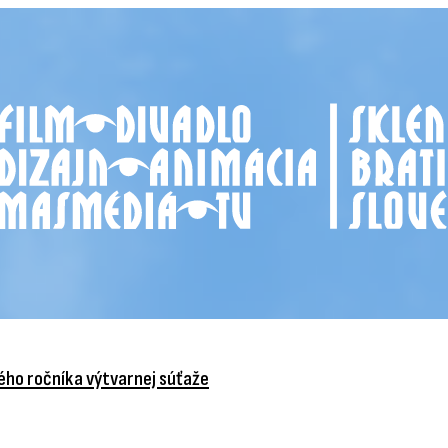
vého ročníka výtvarnej súťaže