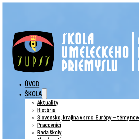
ÚVOD
ŠKOLA
Aktuality
História
Slovensko, krajina v srdci Európy – témy no
Pracovníci
Rada školy