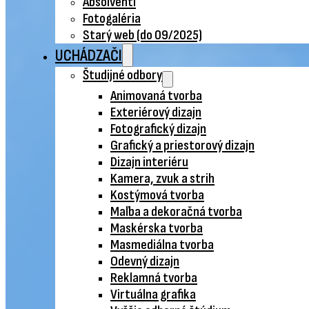
Absolventi
Fotogaléria
Starý web (do 09/2025)
UCHÁDZAČI
Študijné odbory
Animovaná tvorba
Exteriérový dizajn
Fotografický dizajn
Grafický a priestorový dizajn
Dizajn interiéru
Kamera, zvuk a strih
Kostýmová tvorba
Maľba a dekoračná tvorba
Maskérska tvorba
Masmediálna tvorba
Odevný dizajn
Reklamná tvorba
Virtuálna grafika