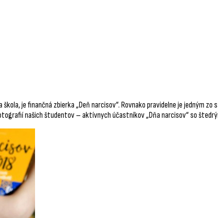
 škola, je finančná zbierka „Deň narcisov“. Rovnako pravidelne je jedným zo
fotografií našich študentov – aktívnych účastníkov „Dňa narcisov“ so štedrým