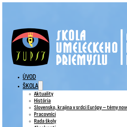
ÚVOD
ŠKOLA
Aktuality
História
Slovensko, krajina v srdci Európy – témy no
Pracovníci
Rada školy