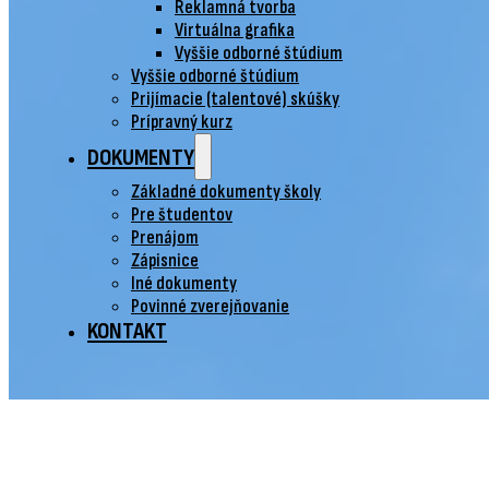
Reklamná tvorba
Virtuálna grafika
Vyššie odborné štúdium
Vyššie odborné štúdium
Prijímacie (talentové) skúšky
Prípravný kurz
DOKUMENTY
Základné dokumenty školy
Pre študentov
Prenájom
Zápisnice
Iné dokumenty
Povinné zverejňovanie
KONTAKT