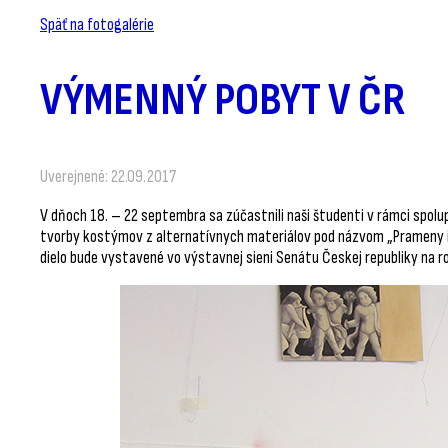
Späť na fotogalérie
VÝMENNÝ POBYT V ČR
Uverejnené: 22.09.2017
V dňoch 18. – 22 septembra sa zúčastnili naši študenti v rámci spolu
tvorby kostýmov z alternatívnych materiálov pod názvom „Prameny in
dielo bude vystavené vo výstavnej sieni Senátu Českej republiky na 