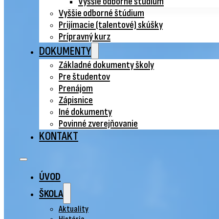
Vyššie odborné štúdium
Vyššie odborné štúdium
Prijímacie (talentové) skúšky
Prípravný kurz
DOKUMENTY
Základné dokumenty školy
Pre študentov
Prenájom
Zápisnice
Iné dokumenty
Povinné zverejňovanie
KONTAKT
ÚVOD
ŠKOLA
Aktuality