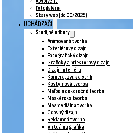
Absolventi
Fotogaléria
Starý web (do 09/2025)
UCHÁDZAČI
Študijné odbory
Animovaná tvorba
Exteriérový dizajn
Fotografický dizajn
Grafický a priestorový dizajn
Dizajn interiéru
Kamera, zvuk a strih
Kostýmová tvorba
Maľba a dekoračná tvorba
Maskérska tvorba
Masmediálna tvorba
Odevný dizajn
Reklamná tvorba
Virtuálna grafika