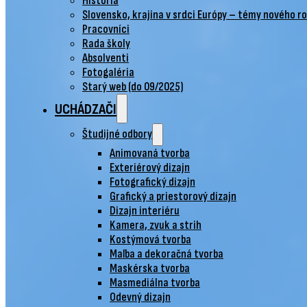
História
Slovensko, krajina v srdci Európy – témy nového r
Pracovníci
Rada školy
Absolventi
Fotogaléria
Starý web (do 09/2025)
UCHÁDZAČI
Študijné odbory
Animovaná tvorba
Exteriérový dizajn
Fotografický dizajn
Grafický a priestorový dizajn
Dizajn interiéru
Kamera, zvuk a strih
Kostýmová tvorba
Maľba a dekoračná tvorba
Maskérska tvorba
Masmediálna tvorba
Odevný dizajn