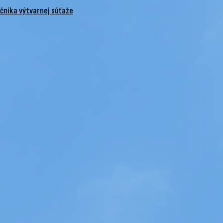
očníka výtvarnej súťaže