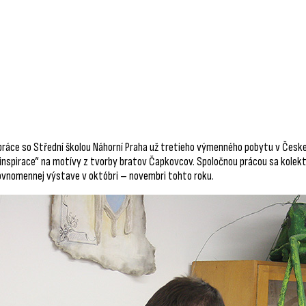
práce so Střední školou Náhorní Praha už tretieho výmenného pobytu v Českej
spirace“ na motívy z tvorby bratov Čapkovcov. Spoločnou prácou sa kolekt
rovnomennej výstave v októbri – novembri tohto roku.