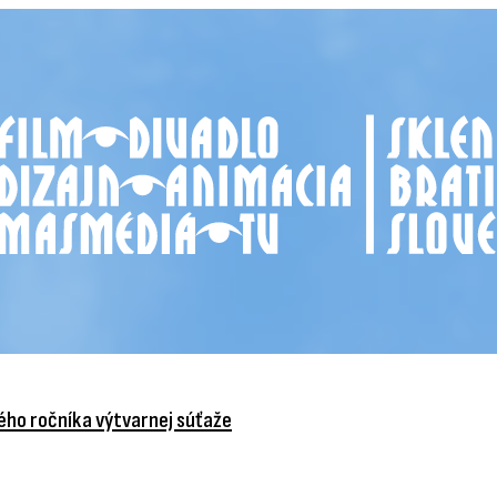
vého ročníka výtvarnej súťaže