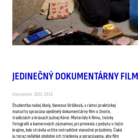
JEDINEČNÝ DOKUMENTÁRNY FILM 
Uverejnené: 30.01.2019
Študentka našej školy, Vanessa Viršíková, v rámci praktickej
maturity spracúva ojedinelý dokumentárny film o živote,
tradíciách a krásach Južnej Kórei. Materiály k filmu, tisícky
fotografií a kamerových záznamov, pri priniesla z pobytu v tejto
krajine, kde strávila určite netradičné vianočné prázdniny. Čaká
ju teraz neľahké obdobie ich triedenia a spracúvania, aby film