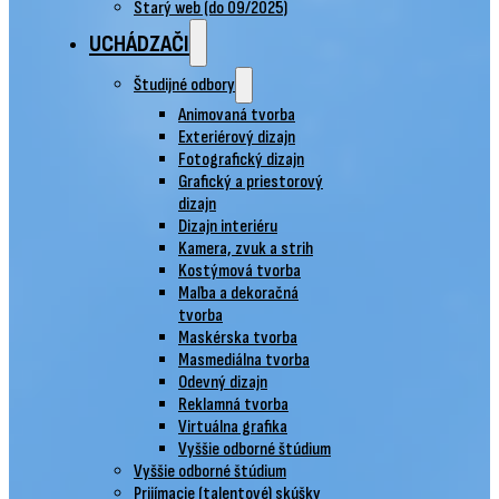
Starý web (do 09/2025)
UCHÁDZAČI
Študijné odbory
Animovaná tvorba
Exteriérový dizajn
Fotografický dizajn
Grafický a priestorový
dizajn
Dizajn interiéru
Kamera, zvuk a strih
Kostýmová tvorba
Maľba a dekoračná
tvorba
Maskérska tvorba
Masmediálna tvorba
Odevný dizajn
Reklamná tvorba
Virtuálna grafika
Vyššie odborné štúdium
Vyššie odborné štúdium
Prijímacie (talentové) skúšky