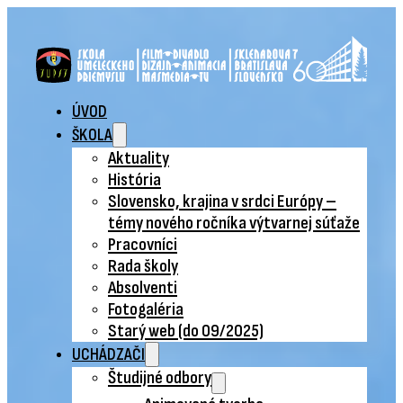
ÚVOD
ŠKOLA
Aktuality
História
Slovensko, krajina v srdci Európy –
témy nového ročníka výtvarnej súťaže
Pracovníci
Rada školy
Absolventi
Fotogaléria
Starý web (do 09/2025)
UCHÁDZAČI
Študijné odbory