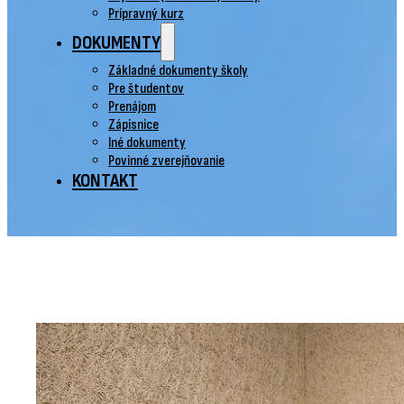
Prípravný kurz
DOKUMENTY
Základné dokumenty školy
Pre študentov
Prenájom
Zápisnice
Iné dokumenty
Povinné zverejňovanie
KONTAKT