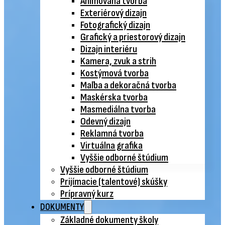
Animovaná tvorba
Exteriérový dizajn
Fotografický dizajn
Grafický a priestorový dizajn
Dizajn interiéru
Kamera, zvuk a strih
Kostýmová tvorba
Maľba a dekoračná tvorba
Maskérska tvorba
Masmediálna tvorba
Odevný dizajn
Reklamná tvorba
Virtuálna grafika
Vyššie odborné štúdium
Vyššie odborné štúdium
Prijímacie (talentové) skúšky
Prípravný kurz
DOKUMENTY
Základné dokumenty školy