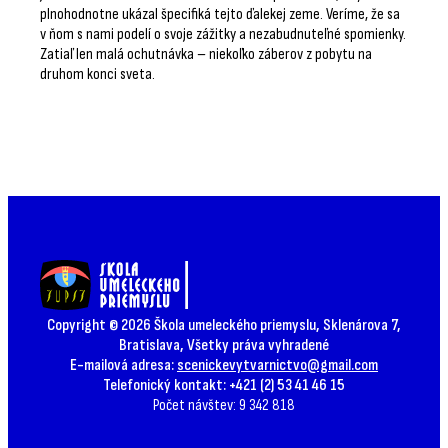
plnohodnotne ukázal špecifiká tejto ďalekej zeme. Veríme, že sa
v ňom s nami podelí o svoje zážitky a nezabudnuteľné spomienky.
Zatiaľ len malá ochutnávka – niekoľko záberov z pobytu na
druhom konci sveta.
Copyright © 2026 Škola umeleckého priemyslu, Sklenárova 7,
Bratislava, Všetky práva vyhradené
E-mailová adresa:
scenickevytvarnictvo@gmail.com
Telefonický kontakt: +421 (2) 53 41 46 15
Počet návštev: 9 342 818