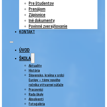
Pre študentov
Prenájom
Zápisnice
Iné dokumenty
Povinné zverejňovanie
KONTAKT
ÚVOD
ŠKOLA
Aktuality
História
Slovensko, krajina v srdci
Európy – témy nového
ročníka výtvarnej súťaže
Pracovníci
Rada školy
Absolventi
Fotogaléria