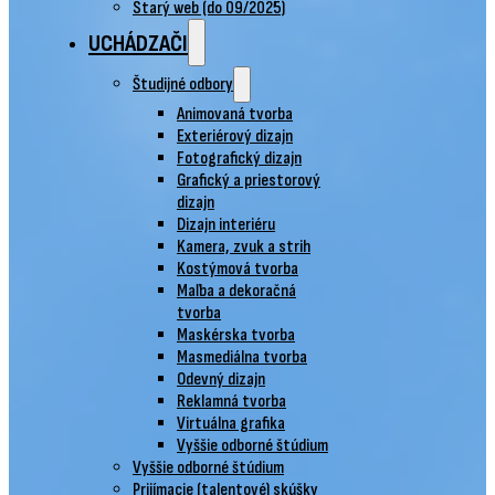
Starý web (do 09/2025)
UCHÁDZAČI
Študijné odbory
Animovaná tvorba
Exteriérový dizajn
Fotografický dizajn
Grafický a priestorový
dizajn
Dizajn interiéru
Kamera, zvuk a strih
Kostýmová tvorba
Maľba a dekoračná
tvorba
Maskérska tvorba
Masmediálna tvorba
Odevný dizajn
Reklamná tvorba
Virtuálna grafika
Vyššie odborné štúdium
Vyššie odborné štúdium
Prijímacie (talentové) skúšky