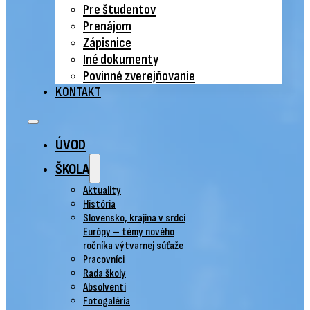
Pre študentov
Prenájom
Zápisnice
Iné dokumenty
Povinné zverejňovanie
KONTAKT
ÚVOD
ŠKOLA
Aktuality
História
Slovensko, krajina v srdci
Európy – témy nového
ročníka výtvarnej súťaže
Pracovníci
Rada školy
Absolventi
Fotogaléria