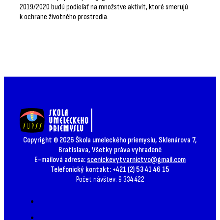
2019/2020 budú podieľať na množstve aktivít, ktoré smerujú
k ochrane životného prostredia.
Copyright © 2026 Škola umeleckého priemyslu, Sklenárova 7,
Bratislava, Všetky práva vyhradené
E-mailová adresa:
scenickevytvarnictvo@gmail.com
Telefonický kontakt: +421 (2) 53 41 46 15
Počet návštev: 9 334 422