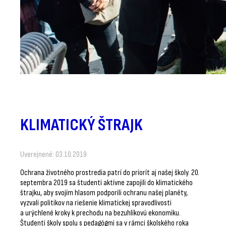
KLIMATICKÝ ŠTRAJK
Uverejnené: 03.10.2019
Ochrana životného prostredia patrí do priorít aj našej školy. 20.
septembra 2019 sa študenti aktívne zapojili do klimatického
štrajku, aby svojím hlasom podporili ochranu našej planéty,
vyzvali politikov na riešenie klimatickej spravodlivosti
a urýchlené kroky k prechodu na bezuhlíkovú ekonomiku.
Študenti školy spolu s pedagógmi sa v rámci školského roka