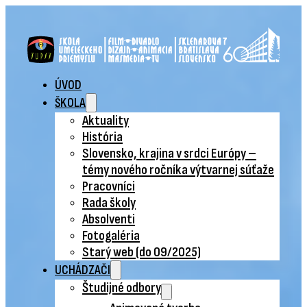
ÚVOD
ŠKOLA
Aktuality
História
Slovensko, krajina v srdci Európy –
témy nového ročníka výtvarnej súťaže
Pracovníci
Rada školy
Absolventi
Fotogaléria
Starý web (do 09/2025)
UCHÁDZAČI
Študijné odbory