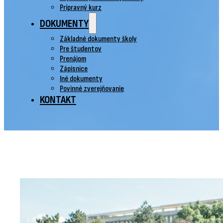
Prípravný kurz
DOKUMENTY
Základné dokumenty školy
Pre študentov
Prenájom
Zápisnice
Iné dokumenty
Povinné zverejňovanie
KONTAKT