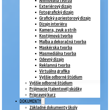
Animovaná tvorba
Exteriérový dizajn
Fotografický dizajn
Grafický a priestorový dizajn
Dizajn interiéru
Kamera, zvuk a strih
Kostýmová tvorba
Maľba a dekoračná tvorba
Maskérska tvorba
Masmediálna tvorba
Odevný dizajn
Reklamná tvorba
Virtuálna grafika
Vyššie odborné štúdium
Vyššie odborné štúdium
Prijímacie (talentové) skúšky
Prípravný kurz
DOKUMENTY
Základné dokumenty školy