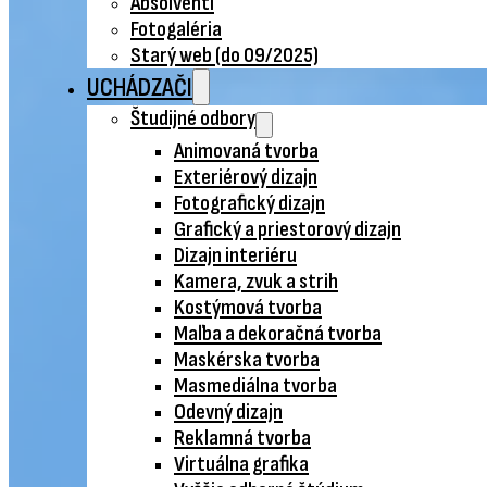
Absolventi
Fotogaléria
Starý web (do 09/2025)
UCHÁDZAČI
Študijné odbory
Animovaná tvorba
Exteriérový dizajn
Fotografický dizajn
Grafický a priestorový dizajn
Dizajn interiéru
Kamera, zvuk a strih
Kostýmová tvorba
Maľba a dekoračná tvorba
Maskérska tvorba
Masmediálna tvorba
Odevný dizajn
Reklamná tvorba
Virtuálna grafika