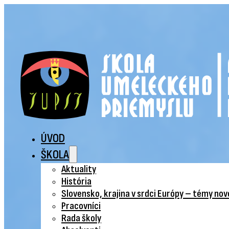
ÚVOD
ŠKOLA
Aktuality
História
Slovensko, krajina v srdci Európy – témy no
Pracovníci
Rada školy