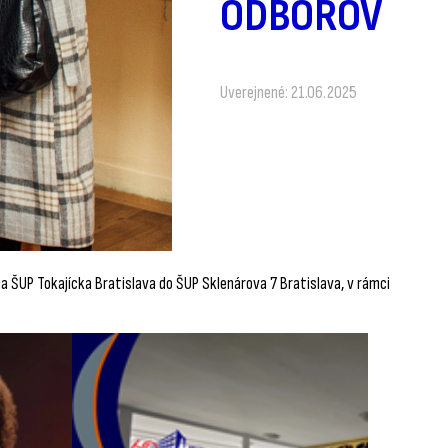
ODBOROV
Uverejnené: 21.06.2025
a ŠUP Tokajícka Bratislava do ŠUP Sklenárova 7 Bratislava, v rámci