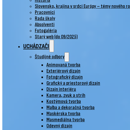
História
Slovensko, krajina v srdci Európy – témy nového r
Pracovníci
Rada školy
Absolventi
Fotogaléria
Starý web (do 09/2025)
UCHÁDZAČI
Študijné odbory
Animovaná tvorba
Exteriérový dizajn
Fotografický dizajn
Grafický a priestorový dizajn
Dizajn interiéru
Kamera, zvuk a strih
Kostýmová tvorba
Maľba a dekoračná tvorba
Maskérska tvorba
Masmediálna tvorba
Odevný dizajn