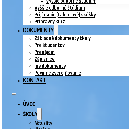
Vyššie odborné štúdium
Vyššie odborné štúdium
Prijímacie (talentové) skúšky
Prípravný kurz
DOKUMENTY
Základné dokumenty školy
Pre študentov
Prenájom
Zápisnice
Iné dokumenty
Povinné zverejňovanie
KONTAKT
ÚVOD
ŠKOLA
Aktuality