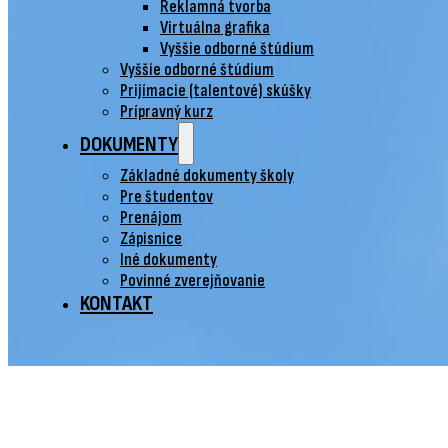
Reklamná tvorba
Virtuálna grafika
Vyššie odborné štúdium
Vyššie odborné štúdium
Prijímacie (talentové) skúšky
Prípravný kurz
DOKUMENTY
Základné dokumenty školy
Pre študentov
Prenájom
Zápisnice
Iné dokumenty
Povinné zverejňovanie
KONTAKT