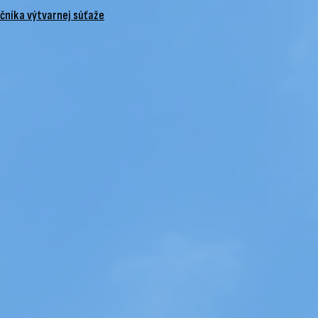
očníka výtvarnej súťaže