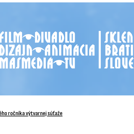
vého ročníka výtvarnej súťaže