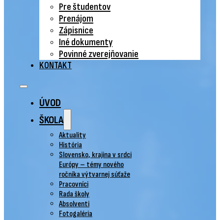
Pre študentov
Prenájom
Zápisnice
Iné dokumenty
Povinné zverejňovanie
KONTAKT
ÚVOD
ŠKOLA
Aktuality
História
Slovensko, krajina v srdci
Európy – témy nového
ročníka výtvarnej súťaže
Pracovníci
Rada školy
Absolventi
Fotogaléria