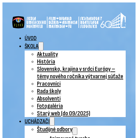
ÚVOD
ŠKOLA
Aktuality
História
Slovensko, krajina v srdci Európy –
témy nového ročníka výtvarnej súťaže
Pracovníci
Rada školy
Absolventi
Fotogaléria
Starý web (do 09/2025)
UCHÁDZAČI
Študijné odbory