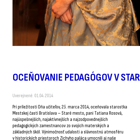
OCEŇOVANIE PEDAGÓGOV V STA
Uverejnené: 01.04.2014
Pri príležitosti Dňa učiteľov, 25. marca 2014, oceňovala starostka
Mestskej časti Bratislava – Staré mesto, pani Tatiana Rosová,
najúspešnejších, najaktívnejších a najzodpovednejších
pedagogických zamestnancov zo svojich materských a
základných škôl. Výnimočnosť udalosti a slávnostnú atmosféru
v historických priestoroch Zichyho paláca umocnili aj naše