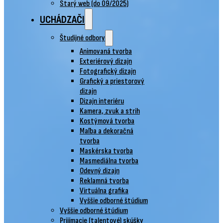
Starý web (do 09/2025)
UCHÁDZAČI
Študijné odbory
Animovaná tvorba
Exteriérový dizajn
Fotografický dizajn
Grafický a priestorový
dizajn
Dizajn interiéru
Kamera, zvuk a strih
Kostýmová tvorba
Maľba a dekoračná
tvorba
Maskérska tvorba
Masmediálna tvorba
Odevný dizajn
Reklamná tvorba
Virtuálna grafika
Vyššie odborné štúdium
Vyššie odborné štúdium
Prijímacie (talentové) skúšky