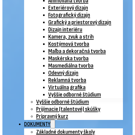
Animovaná tvorba
Exteriérový dizajn
Fotografický dizajn
Grafický a priestorový dizajn
Dizajn interiéru
Kamera, zvuk a strih
Kostýmová tvorba
Maľba a dekoračná tvorba
Maskérska tvorba
Masmediálna tvorba
Odevný dizajn
Reklamná tvorba
Virtuálna grafika
Vyššie odborné štúdium
Vyššie odborné štúdium
Prijímacie (talentové) skúšky
Prípravný kurz
DOKUMENTY
Základné dokumenty školy