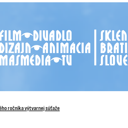
vého ročníka výtvarnej súťaže