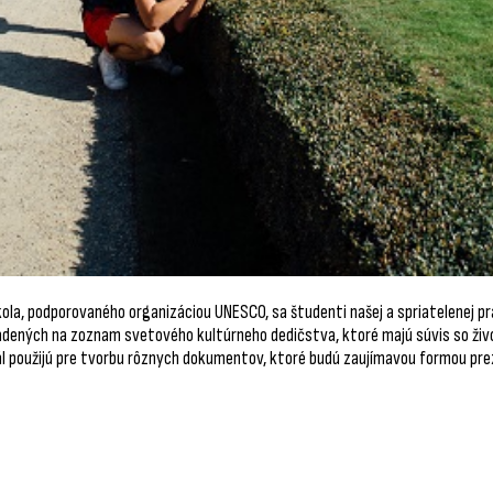
ola, podporovaného organizáciou UNESCO, sa študenti našej a spriatelenej pra
aradených na zoznam svetového kultúrneho dedičstva, ktoré majú súvis so ži
 použijú pre tvorbu rôznych dokumentov, ktoré budú zaujímavou formou preze