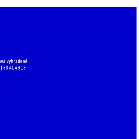
ráva vyhradené
) 53 41 46 15