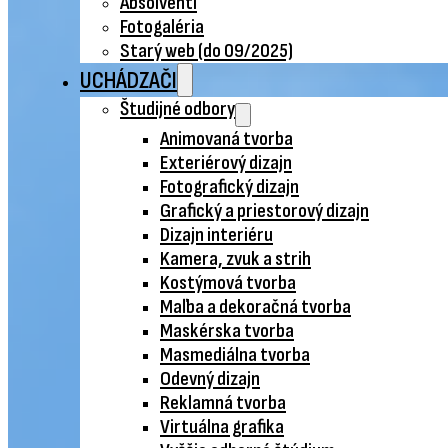
Absolventi
Fotogaléria
Starý web (do 09/2025)
UCHÁDZAČI
Študijné odbory
Animovaná tvorba
Exteriérový dizajn
Fotografický dizajn
Grafický a priestorový dizajn
Dizajn interiéru
Kamera, zvuk a strih
Kostýmová tvorba
Maľba a dekoračná tvorba
Maskérska tvorba
Masmediálna tvorba
Odevný dizajn
Reklamná tvorba
Virtuálna grafika