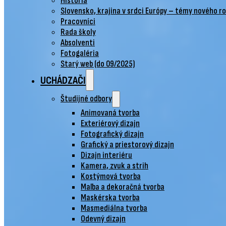
História
Slovensko, krajina v srdci Európy – témy nového r
Pracovníci
Rada školy
Absolventi
Fotogaléria
Starý web (do 09/2025)
UCHÁDZAČI
Študijné odbory
Animovaná tvorba
Exteriérový dizajn
Fotografický dizajn
Grafický a priestorový dizajn
Dizajn interiéru
Kamera, zvuk a strih
Kostýmová tvorba
Maľba a dekoračná tvorba
Maskérska tvorba
Masmediálna tvorba
Odevný dizajn