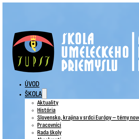
ÚVOD
ŠKOLA
Aktuality
História
Slovensko, krajina v srdci Európy – témy no
Pracovníci
Rada školy