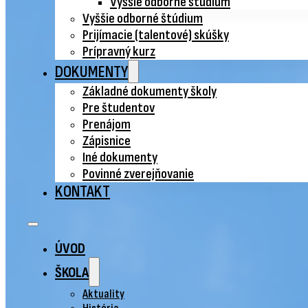
Vyššie odborné štúdium
Vyššie odborné štúdium
Prijímacie (talentové) skúšky
Prípravný kurz
DOKUMENTY
Základné dokumenty školy
Pre študentov
Prenájom
Zápisnice
Iné dokumenty
Povinné zverejňovanie
KONTAKT
ÚVOD
ŠKOLA
Aktuality