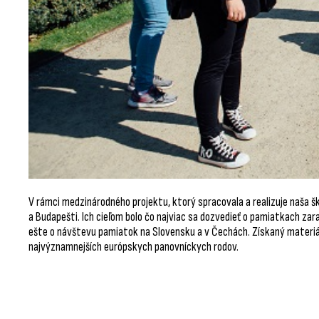
V rámci medzinárodného projektu, ktorý spracovala a realizuje naša šk
a Budapešti. Ich cieľom bolo čo najviac sa dozvedieť o pamiatkach z
ešte o návštevu pamiatok na Slovensku a v Čechách. Získaný materiál
najvýznamnejších európskych panovníckych rodov.