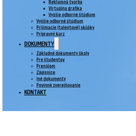
Reklamná tvorba
Virtuálna grafika
Vyššie odborné štúdium
Vyššie odborné štúdium
Prijímacie (talentové) skúšky
Prípravný kurz
DOKUMENTY
Základné dokumenty školy
Pre študentov
Prenájom
Zápisnice
Iné dokumenty
Povinné zverejňovanie
KONTAKT