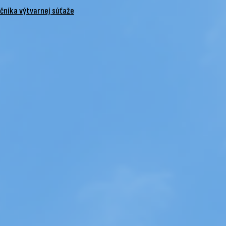
očníka výtvarnej súťaže