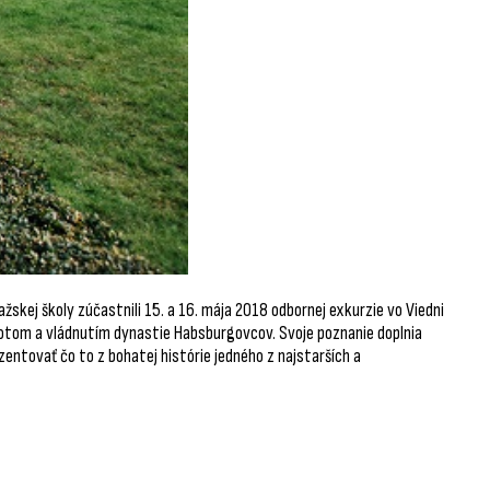
žskej školy zúčastnili 15. a 16. mája 2018 odbornej exkurzie vo Viedni
votom a vládnutím dynastie Habsburgovcov. Svoje poznanie doplnia
ntovať čo to z bohatej histórie jedného z najstarších a