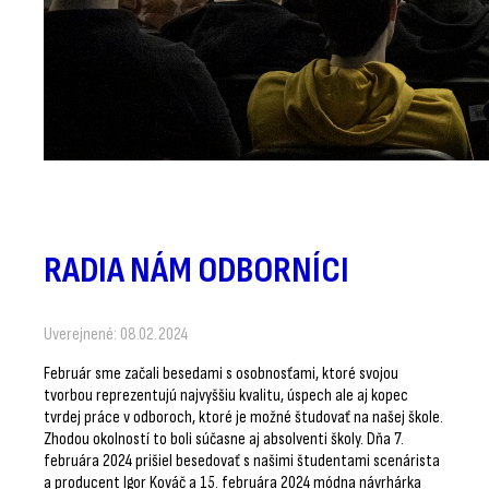
RADIA NÁM ODBORNÍCI
Uverejnené: 08.02.2024
Február sme začali besedami s osobnosťami, ktoré svojou
tvorbou reprezentujú najvyššiu kvalitu, úspech ale aj kopec
tvrdej práce v odboroch, ktoré je možné študovať na našej škole.
Zhodou okolností to boli súčasne aj absolventi školy. Dňa 7.
februára 2024 prišiel besedovať s našimi študentami scenárista
a producent Igor Kováč a 15. februára 2024 módna návrhárka