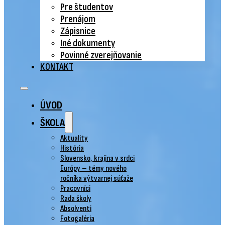
Pre študentov
Prenájom
Zápisnice
Iné dokumenty
Povinné zverejňovanie
KONTAKT
ÚVOD
ŠKOLA
Aktuality
História
Slovensko, krajina v srdci
Európy – témy nového
ročníka výtvarnej súťaže
Pracovníci
Rada školy
Absolventi
Fotogaléria