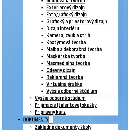
Animovaná tvorba
Exteriérový dizajn
Fotografický dizajn
Grafický a priestorový dizajn
Dizajn interiéru
Kamera, zvuk a strih
Kostýmová tvorba
Maľba a dekoračná tvorba
Maskérska tvorba
Masmediálna tvorba
Odevný dizajn
Reklamná tvorba
Virtuálna grafika
Vyššie odborné štúdium
Vyššie odborné štúdium
Prijímacie (talentové) skúšky
Prípravný kurz
DOKUMENTY
Základné dokumenty školy