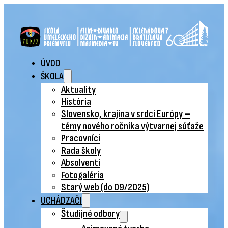
ÚVOD
ŠKOLA
Aktuality
História
Slovensko, krajina v srdci Európy –
témy nového ročníka výtvarnej súťaže
Pracovníci
Rada školy
Absolventi
Fotogaléria
Starý web (do 09/2025)
UCHÁDZAČI
Študijné odbory