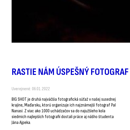
RASTIE NÁM ÚSPEŠNÝ FOTOGRAF
Uverejnené: 06.01.2022
BIG SHOT je druhá najväčšia fotografická súťaž v našej susednej
krajine, Maďarsku, ktorú organizuje ich najznámejší fotograf Pal
Nanasi. Z viac ako 1000 uchádzačov sa do najužšieho kola
siedmich najlepších fotografií dostali práce aj nášho študenta
Jána Ajpeka.