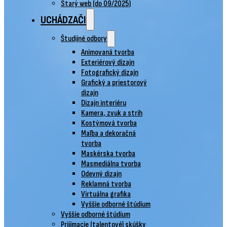
Starý web (do 09/2025)
UCHÁDZAČI
Študijné odbory
Animovaná tvorba
Exteriérový dizajn
Fotografický dizajn
Grafický a priestorový
dizajn
Dizajn interiéru
Kamera, zvuk a strih
Kostýmová tvorba
Maľba a dekoračná
tvorba
Maskérska tvorba
Masmediálna tvorba
Odevný dizajn
Reklamná tvorba
Virtuálna grafika
Vyššie odborné štúdium
Vyššie odborné štúdium
Prijímacie (talentové) skúšky