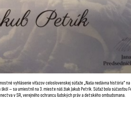
ostné vyhlásenie víťazov celoslovenskej súťaže „Naša nedávna história“ na t
kôl – sa umiestnil na 3. mieste náš žiak Jakub Petrík. Súťaž bola súčasťou 
lanectva v SR, verejného ochrancu ľudských práv a detského ombudsmana.