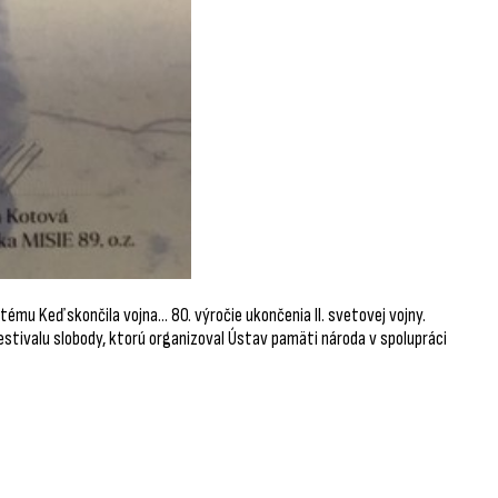
ému Keď skončila vojna… 80. výročie ukončenia II. svetovej vojny.
Festivalu slobody, ktorú organizoval Ústav pamäti národa v spolupráci