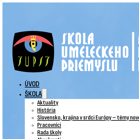
ÚVOD
ŠKOLA
Aktuality
História
Slovensko, krajina v srdci Európy – témy no
Pracovníci
Rada školy