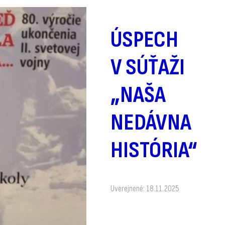
ÚSPECH
V SÚŤAŽI
„NAŠA
NEDÁVNA
HISTÓRIA“
Uverejnené: 18.11.2025