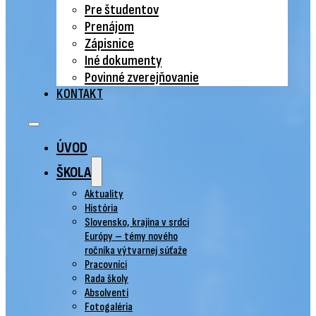
Pre študentov
Prenájom
Zápisnice
Iné dokumenty
Povinné zverejňovanie
KONTAKT
ÚVOD
ŠKOLA
Aktuality
História
Slovensko, krajina v srdci
Európy – témy nového
ročníka výtvarnej súťaže
Pracovníci
Rada školy
Absolventi
Fotogaléria