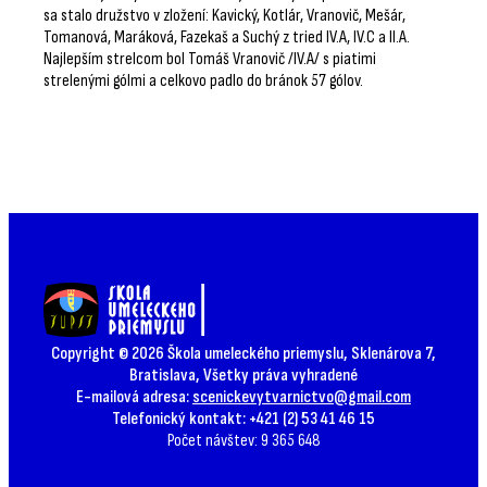
sa stalo družstvo v zložení: Kavický, Kotlár, Vranovič, Mešár,
Tomanová, Maráková, Fazekaš a Suchý z tried IV.A, IV.C a II.A.
Najlepším strelcom bol Tomáš Vranovič /IV.A/ s piatimi
strelenými gólmi a celkovo padlo do bránok 57 gólov.
Copyright © 2026 Škola umeleckého priemyslu, Sklenárova 7,
Bratislava, Všetky práva vyhradené
E-mailová adresa:
scenickevytvarnictvo@gmail.com
Telefonický kontakt: +421 (2) 53 41 46 15
Počet návštev: 9 365 648