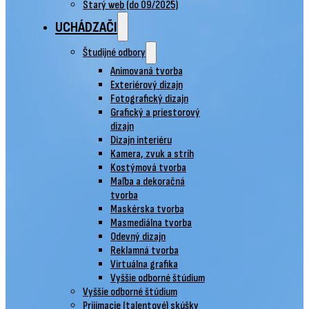
Starý web (do 09/2025)
UCHÁDZAČI
Študijné odbory
Animovaná tvorba
Exteriérový dizajn
Fotografický dizajn
Grafický a priestorový
dizajn
Dizajn interiéru
Kamera, zvuk a strih
Kostýmová tvorba
Maľba a dekoračná
tvorba
Maskérska tvorba
Masmediálna tvorba
Odevný dizajn
Reklamná tvorba
Virtuálna grafika
Vyššie odborné štúdium
Vyššie odborné štúdium
Prijímacie (talentové) skúšky