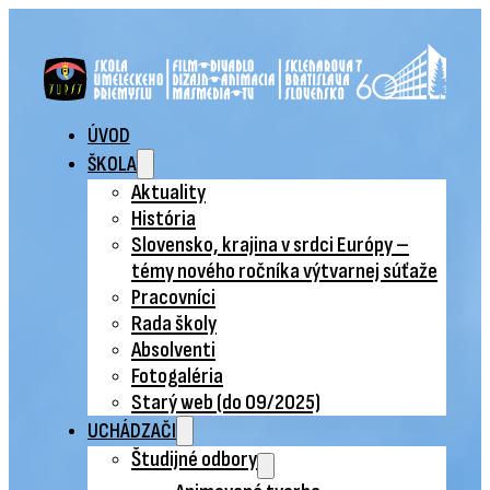
ÚVOD
ŠKOLA
Aktuality
História
Slovensko, krajina v srdci Európy –
témy nového ročníka výtvarnej súťaže
Pracovníci
Rada školy
Absolventi
Fotogaléria
Starý web (do 09/2025)
UCHÁDZAČI
Študijné odbory