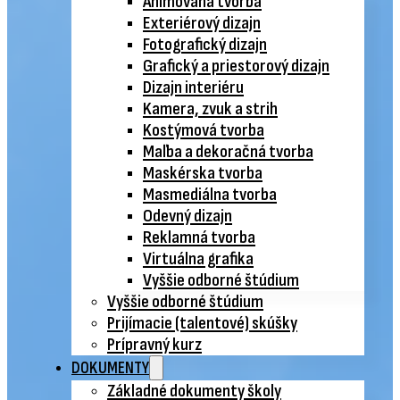
Animovaná tvorba
Exteriérový dizajn
Fotografický dizajn
Grafický a priestorový dizajn
Dizajn interiéru
Kamera, zvuk a strih
Kostýmová tvorba
Maľba a dekoračná tvorba
Maskérska tvorba
Masmediálna tvorba
Odevný dizajn
Reklamná tvorba
Virtuálna grafika
Vyššie odborné štúdium
Vyššie odborné štúdium
Prijímacie (talentové) skúšky
Prípravný kurz
DOKUMENTY
Základné dokumenty školy