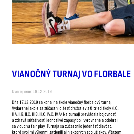
VIANOČNÝ TURNAJ VO FLORBALE
Uverejnené: 19.12.2019
Dňa 17.12.2019 sa konal na škole vianočný florbalový turnaj.
Vydarenej akcie sa zúčastnilo šesť družstiev z 8 tried školy /I.C,
II.A, II.B, II.C, III.B, III.C, IV.C, IV.A/ Na turnaji prevládala bojovnosť
a zdravá súťaživosť. Jednotlivé zápasy boli vyrovnané a odohrali
sa v duchu fair play. Turnaja sa zúčastnilo jedenásť dievčat,
ktoré svojimi výkonmi zatienili aj niektorých spolužiakov. Víťazom